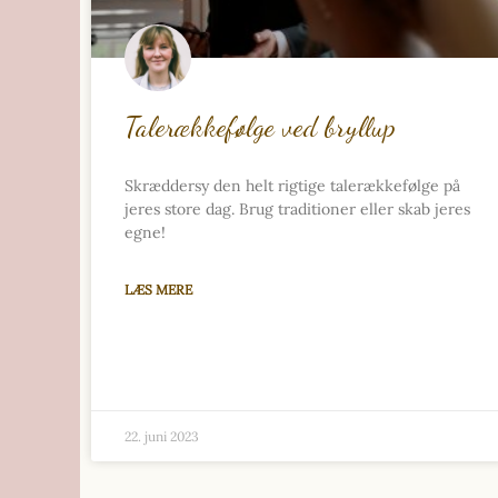
Talerækkefølge ved bryllup
Skræddersy den helt rigtige talerækkefølge på
jeres store dag. Brug traditioner eller skab jeres
egne!
LÆS MERE
22. juni 2023