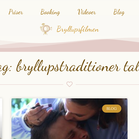
Priser
Booking
Videoer
Blog
Bryllupsfilmen
ag: bryllupstraditioner tal
BLOG