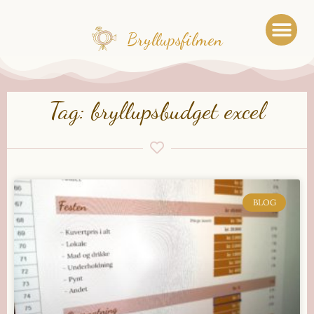
Bryllupsfilmen
Tag: bryllupsbudget excel
BLOG